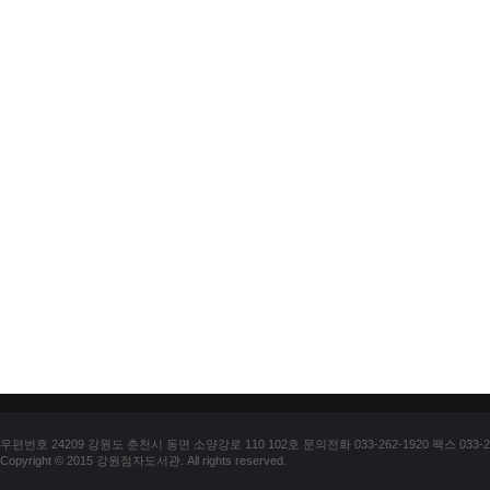
우편번호 24209 강원도 춘천시 동면 소양강로 110 102호 문의전화 033-262-1920 팩스 033-25
Copyright © 2015 강원점자도서관. All rights reserved.