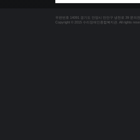
우편번호 14091 경기도 안양시 만안구 냉천로 39 문의전화 03
Copyright © 2015 수리장애인종합복지관. All rights reser