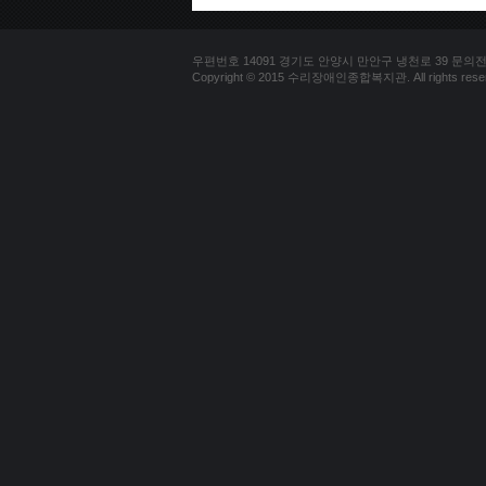
우편번호 14091 경기도 안양시 만안구 냉천로 39 문의전화 03
Copyright © 2015 수리장애인종합복지관. All rights reser