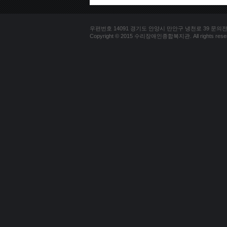
우편번호 14091 경기도 안양시 만안구 냉천로 39 문의전화 03
Copyright © 2015 수리장애인종합복지관. All rights reser