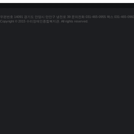
우편번호 14091 경기도 안양시 만안구 냉천로 39 문의전화 031-465-0955 팩스 031-465-096
Copyright © 2015 수리장애인종합복지관. All rights reserved.