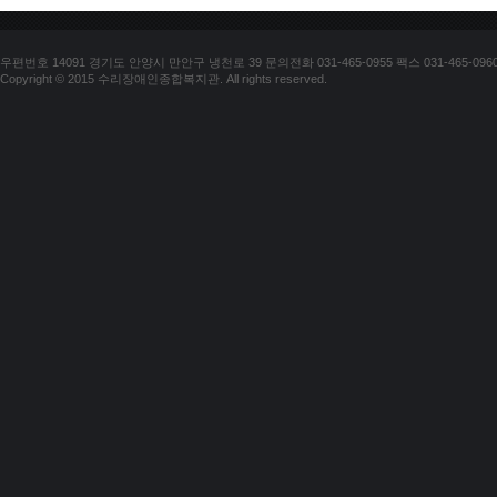
우편번호 14091 경기도 안양시 만안구 냉천로 39 문의전화 031-465-0955 팩스 031-465-096
Copyright © 2015 수리장애인종합복지관. All rights reserved.