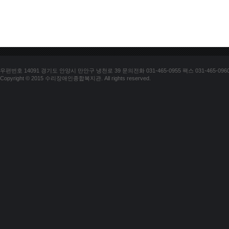
우편번호 14091 경기도 안양시 만안구 냉천로 39 문의전화 031-465-0955 팩스 031-465-096
Copyright © 2015 수리장애인종합복지관. All rights reserved.