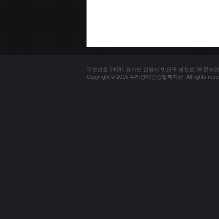
우편번호 14091 경기도 안양시 만안구 냉천로 39 문의전화 03
Copyright © 2015 수리장애인종합복지관. All rights reser