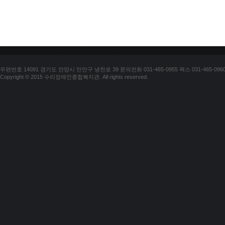
우편번호 14091 경기도 안양시 만안구 냉천로 39 문의전화 031-465-0955 팩스 031-465-096
Copyright © 2015 수리장애인종합복지관. All rights reserved.