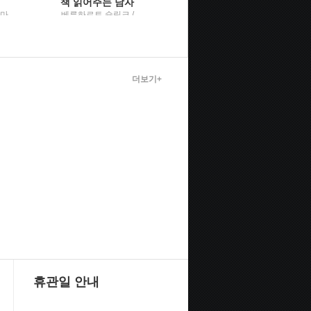
책 읽어주는 남자
천하무적 잡학사전
안마
베른하르트 슐링크 /
엔사이클로넷 / 좋은생
이레
각
더보기+
휴관일 안내