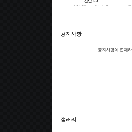
철학의 이해
진단1-3
편집부 / 예지각
서울맹학교 1종도서연
하
구개발위원회 편찬 /
국정교과서
공지사항
공지사항이 존재하
갤러리