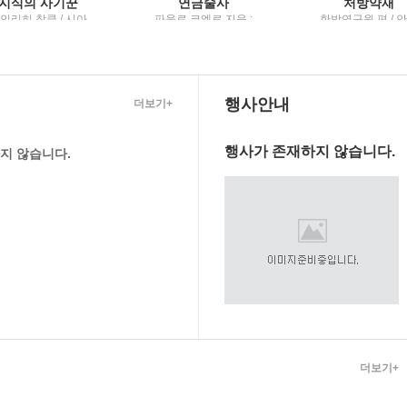
지식의 사기꾼
연금술사
처방약재
인리히 창클 / 시아
파울로 코엘료 지음 ;
한방연구원 편 / 
출판사
최정수 옮김 / 문학동
사협회
네
행사안내
더보기+
행사가 존재하지 않습니다.
지 않습니다.
더보기+