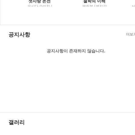
첫사랑 온천
철학의 이해
요시다 슈이치 /
편집부 / 예지각
서
media2.0
공지사항
더보
공지사항이 존재하지 않습니다.
갤러리