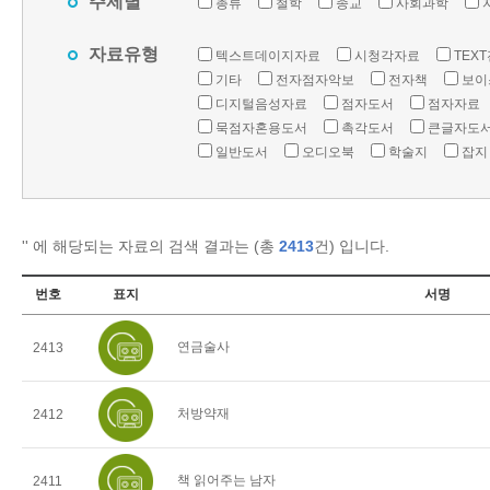
주제별
총류
철학
종교
사회과학
자료유형
텍스트데이지자료
시청각자료
TEX
기타
전자점자악보
전자책
보이
디지털음성자료
점자도서
점자자료
묵점자혼용도서
촉각도서
큰글자도
일반도서
오디오북
학술지
잡지
'
' 에 해당되는 자료의 검색 결과는 (총
2413
건) 입니다.
번호
표지
서명
연금술사
2413
처방약재
2412
책 읽어주는 남자
2411