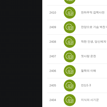
천하무적 잡학사전
2410
찬양으로 가슴 벅찬
2409
착한 인생, 당신에게
2408
첫사랑 온천
2407
철학의 이해
2406
진단1-3
2405
지식의 사기꾼
2404