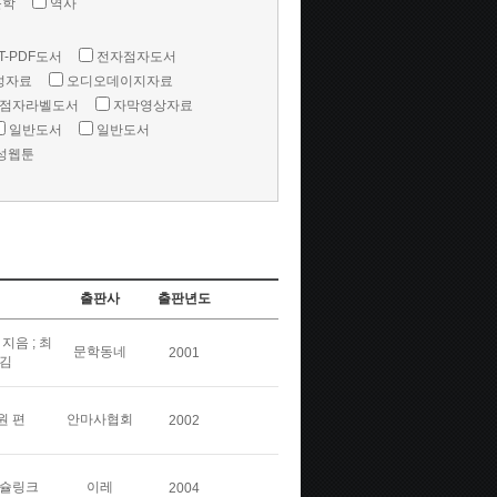
문학
역사
T-PDF도서
전자점자도서
성자료
오디오데이지자료
점자라벨도서
자막영상자료
일반도서
일반도서
성웹툰
출판사
출판년도
지음 ; 최
문학동네
2001
옮김
원 편
안마사협회
2002
 슐링크
이레
2004