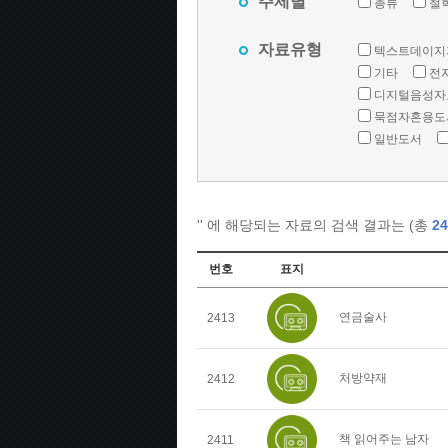
주제별
총류
철
자료유형
텍스트데이지
기타
전
디지털음성자
묵점자혼용도
일반도서
'
' 에 해당되는 자료의 검색 결과는 (총
24
번호
표지
연금술사
2413
처방약재
2412
책 읽어주는 남자
2411