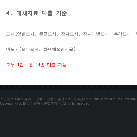
4. 대체자료 대출 기준
도서(일반도서, 큰글도서, 점자도서, 점자라벨도서, 촉각도서,
비도서(오디오북, 화면해설영상물)
모두 1인 5권 14
일 대출 가능
우편번호 14091 경기도 안양시 만안구 냉천로 39 문의전화 031-465-0955 팩스 031-465-096
Copyright © 2015 수리장애인종합복지관. All rights reserved.