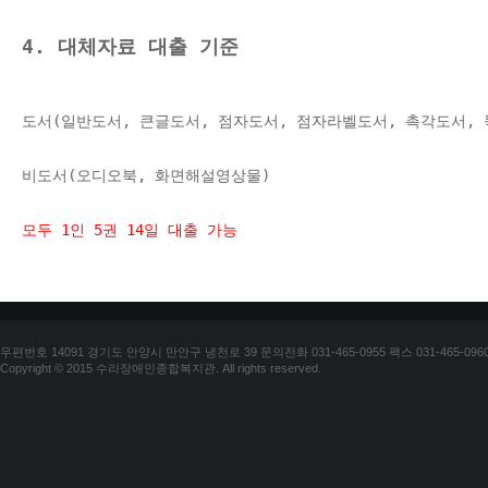
4. 대체자료 대출 기준
도서(일반도서, 큰글도서, 점자도서, 점자라벨도서, 촉각도서,
비도서(오디오북, 화면해설영상물)
모두 1인 5권 14
일 대출 가능
우편번호 14091 경기도 안양시 만안구 냉천로 39 문의전화 031-465-0955 팩스 031-465-096
Copyright © 2015 수리장애인종합복지관. All rights reserved.