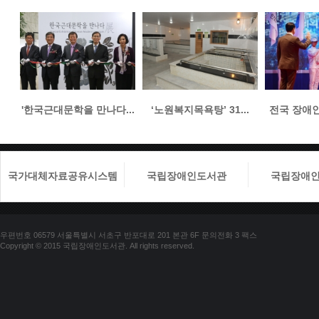
'한국근대문학을 만나다...
‘노원복지목욕탕’ 31...
전국 장애인들
국가대체자료공유시스템
국립장애인도서관
국립장애
우편번호 06579 서울특별시 서초구 반포대로 201 본관 6F 문의전화 3 팩스
Copyright © 2015 국립장애인도서관. All rights reserved.