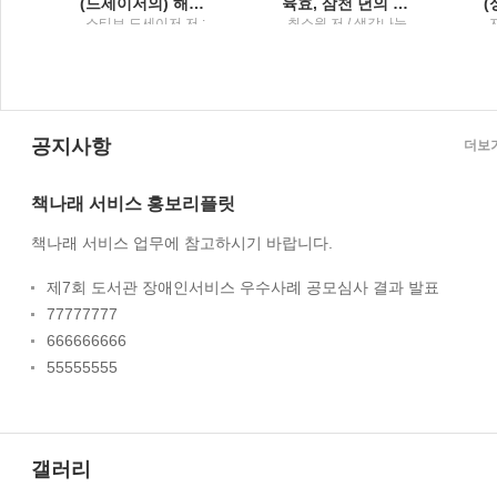
(드세이저의) 해결의 실마리단기상담에서 해결책 탐색
육효, 삼천 년의 속삭임왕상휴수사로 읽는 384괘의 성패 법칙
스티브 드세이저 저 ;
최소원 저 / 생각나눔
김은영, 어주경, 이경
희, 정윤경 공역 / 학지
사
공지사항
더보
책나래 서비스 홍보리플릿
책나래 서비스 업무에 참고하시기 바랍니다.
제7회 도서관 장애인서비스 우수사례 공모심사 결과 발표
77777777
666666666
55555555
갤러리