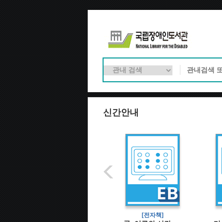
신간안내
[전자책]
[전자책]