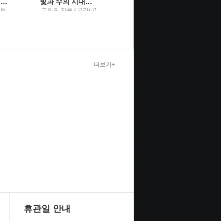
생각의 공간창의성이라는 욕구를 다루는 법
빛과 수의 시대힘과 미적분으로 세운 근대의 세계1
코드 밖 커뮤니케이션팀원 온보딩부터 UML 활용법, 글쓰기 스킬, 원격 근무 노하우까지
스톤
고의관 지음 / 궁리(궁
지은이: 재퀴 리드 ; 옮
리출판)
긴이: 곽지원 / 한빛미
디어
더보기+
휴관일 안내