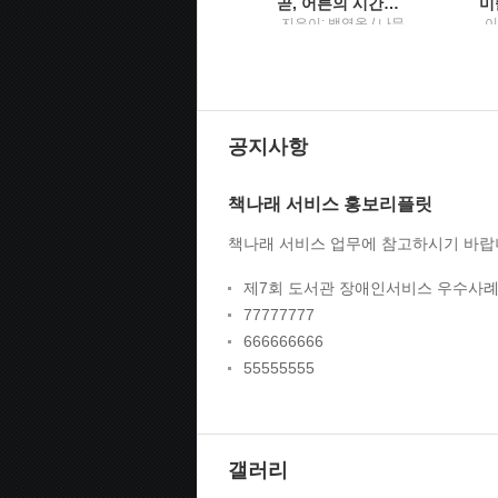
(우아하게 내 몫을 챙기는) 말의 공식
곧, 어른의 시간이 시작된다백영옥 산문집
쟈스민 한 /
지은이: 백영옥 / 나무
이
Tornado(토네이도)
의철학
공지사항
책나래 서비스 홍보리플릿
책나래 서비스 업무에 참고하시기 바랍
제7회 도서관 장애인서비스 우수사례
77777777
666666666
55555555
갤러리