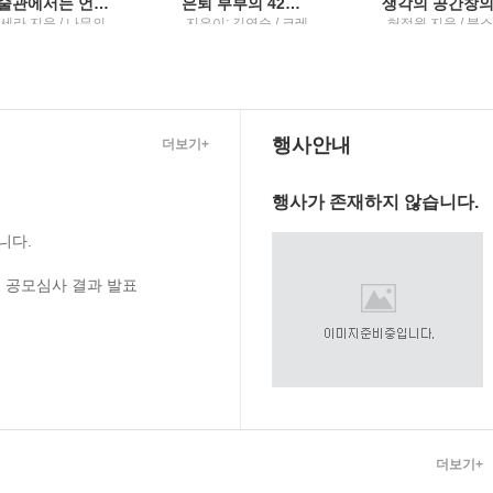
미술관에서는 언제나 맨 얼굴이 된다새하얀 밤을 견디게 해준 내 생의 그림, 화가, 그리고 예술에 관하여
은퇴 부부의 42일 자유여행
세라 지음 / 나무의
지은이: 김연순 / 크레
허정원 지음 / 북
철학
파스북
행사안내
더보기+
행사가 존재하지 않습니다.
니다.
 공모심사 결과 발표
더보기+