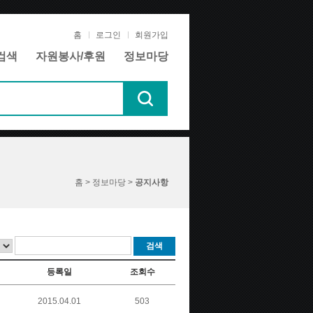
홈
로그인
회원가입
검색
자원봉사/후원
정보마당
홈 > 정보마당 >
공지사항
검색
등록일
조회수
2015.04.01
503