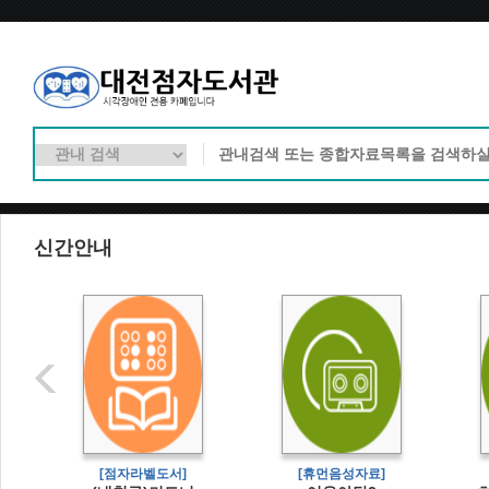
신간안내
[점자라벨도서]
[휴먼음성자료]