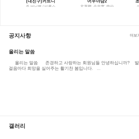
(내친구)커트니
어우야담2
존 버닝햄 / 비룡소
玄惠卿, 金忠實, 申仙
姬 譯 / 전통문화연구
회
공지사항
더보
올리는 말씀
올리는 말씀 존경하고 사랑하는 회원님들 안녕하십니까? 발
걸음마다 희망을 실어주는 활기찬 봄입니다. ...
갤러리