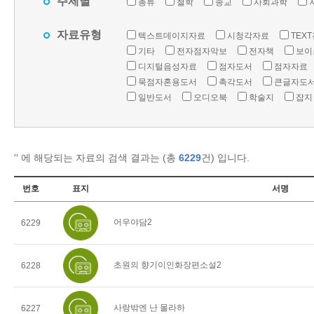
주제별
총류
철학
종교
사회과학
자료유형
텍스트데이지자료
시청각자료
TEX
기타
전자점자악보
전자책
보이
디지털음성자료
점자도서
점자자료
묵점자혼용도서
촉각도서
큰글자도
일반도서
오디오북
학술지
잡지
'
' 에 해당되는 자료의 검색 결과는 (총
6229
건) 입니다.
번호
표지
서명
어우야담2
6229
초원의 향기이인화장편소설2
6228
사랑밖엔 난 몰라하
6227