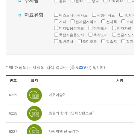
주제별
총류
철학
종교
사회과학
자료유형
텍스트데이지자료
시청각자료
TEX
기타
전자점자악보
전자책
보이
디지털음성자료
점자도서
점자자료
묵점자혼용도서
촉각도서
큰글자도
일반도서
오디오북
학술지
잡지
'
' 에 해당되는 자료의 검색 결과는 (총
6229
건) 입니다.
번호
표지
서명
어우야담2
6229
초원의 향기이인화장편소설2
6228
사랑밖엔 난 몰라하
6227