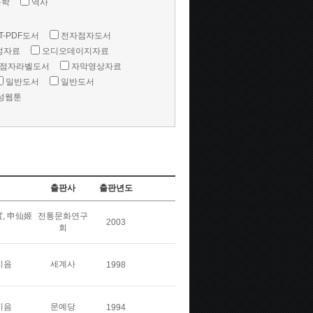
문학
역사
T-PDF도서
전자점자도서
성자료
오디오데이지자료
점자라벨도서
자막영상자료
일반도서
일반도서
성웹툰
출판사
출판년도
, 申仙姬
전통문화연구
2003
회
지음
세계사
1998
지음
문예당
1994