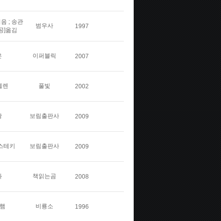
음 ; 송관
범우사
1997
[공]옮김
은
이퍼블릭
2007
엘렌
풀빛
2002
왕
보림출판사
2009
코스테키
보림출판사
2009
화
책읽는곰
2008
닝햄
비룡소
1996