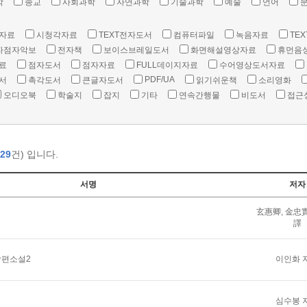
학
종교
사회과학
자연과학
기술과학
예술
언어
자료
시청각자료
TEXT전자도서
컴퓨터파일
녹음자료
TEX
자점자악보
전자책
보이스브레일도서
화면해설영상자료
휴먼음
료
점자도서
점자자료
FULL데이지자료
수어영상도서자료
PDF/UA
서
촉각도서
큰글자도서
읽기쉬운책
소리영화
오디오북
학술지
잡지
기타
연속간행물
비도서
접근
29
건) 입니다.
서명
저자
玄惠卿, 金忠實
譯
장편소설2
이인화 
심수봉 