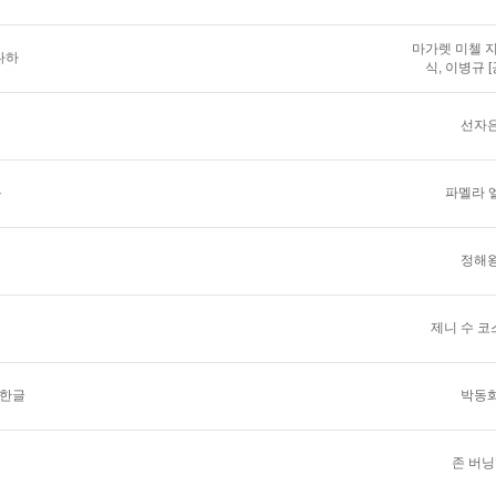
마가렛 미첼 지
다하
식, 이병규 
선자
욕
파멜라 
정해
제니 수 
 한글
박동
존 버