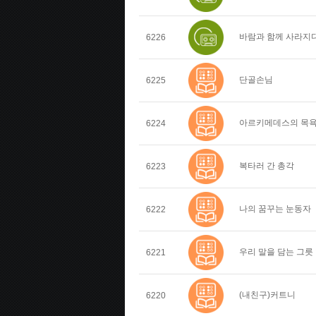
바람과 함께 사라지
6226
단골손님
6225
아르키메데스의 목
6224
복타러 간 총각
6223
나의 꿈꾸는 눈동자
6222
우리 말을 담는 그릇
6221
(내친구)커트니
6220