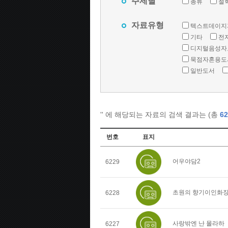
주제별
총류
철
자료유형
텍스트데이지
기타
전
디지털음성자
묵점자혼용도
일반도서
'
' 에 해당되는 자료의 검색 결과는 (총
62
번호
표지
어우야담2
6229
초원의 향기이인화
6228
사랑밖엔 난 몰라하
6227