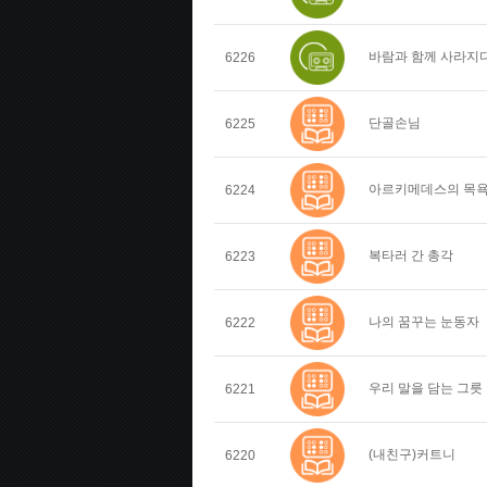
바람과 함께 사라지
6226
단골손님
6225
아르키메데스의 목
6224
복타러 간 총각
6223
나의 꿈꾸는 눈동자
6222
우리 말을 담는 그릇
6221
(내친구)커트니
6220