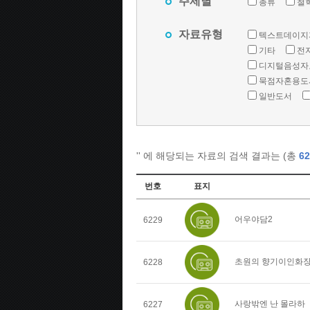
주제별
총류
철
자료유형
텍스트데이지
기타
전
디지털음성자
묵점자혼용도
일반도서
'
' 에 해당되는 자료의 검색 결과는 (총
62
번호
표지
어우야담2
6229
초원의 향기이인화
6228
사랑밖엔 난 몰라하
6227