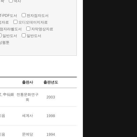
문학
역사
T-PDF도서
전자점자도서
성자료
오디오데이지자료
점자라벨도서
자막영상자료
일반도서
일반도서
성웹툰
출판사
출판년도
, 申仙姬
전통문화연구
2003
회
지음
세계사
1998
지음
문예당
1994