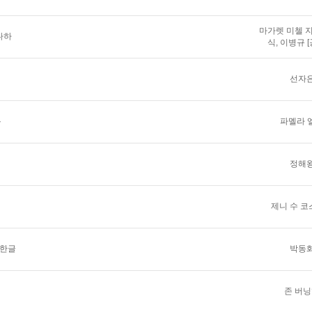
마가렛 미첼 지
다하
식, 이병규 
선자
욕
파멜라 
정해
제니 수 
 한글
박동
존 버