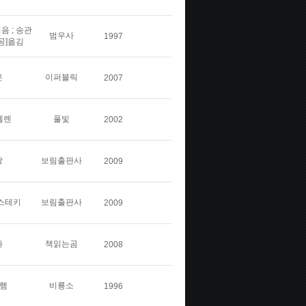
음 ; 송관
범우사
1997
[공]옮김
은
이퍼블릭
2007
엘렌
풀빛
2002
왕
보림출판사
2009
코스테키
보림출판사
2009
화
책읽는곰
2008
닝햄
비룡소
1996