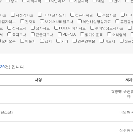
학
종교
사회과학
자연과학
기술과학
예술
언어
자료
시청각자료
TEXT전자도서
컴퓨터파일
녹음자료
TEX
자점자악보
전자책
보이스브레일도서
화면해설영상자료
휴먼음
료
점자도서
점자자료
FULL데이지자료
수어영상도서자료
PDF/UA
서
촉각도서
큰글자도서
읽기쉬운책
소리영화
오디오북
학술지
잡지
기타
연속간행물
비도서
접근
29
건) 입니다.
서명
저자
玄惠卿, 金忠實
譯
장편소설2
이인화 
심수봉 