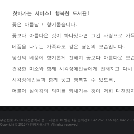
찾아가는 서비스! 행복한 도서관!
  꽃은 아름답고 향기롭습니다. 
  꽃보다 아름다운 것이 하나있다면 그건 사랑으로 가
  베품을 나누는 가족과도 같은 당신의 모습입니다.
  당신의 베품이 향기롭게 전해져 꽃보다 아름다운 모습
  건강한 미소와 함께 시각장애인들에게 전해지고 다시
  시각장애인들과 함께 웃고 행복할 수 있도록, 
  더불어 살아감의 의미를 되새기는 것이 저희 대전점
우편번호 35020 대전광역시 중구 서문로 10 별관 1층 문의전화 042-252-0055 팩스 042-252-
Copyright © 2015 대전점자도서관. All rights reserved.