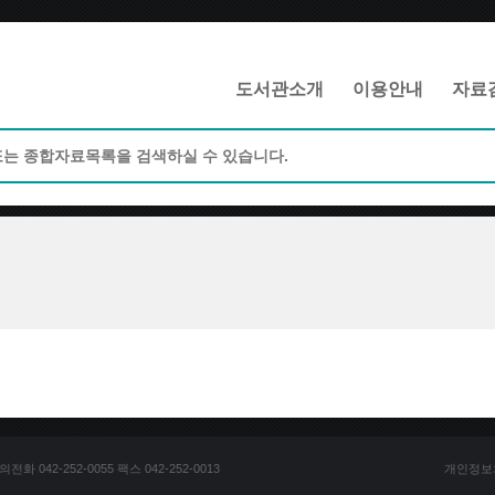
메인메뉴 바로가기
본문 바로가기
도서관소개
이용안내
자료
042-252-0055 팩스 042-252-0013
개인정보