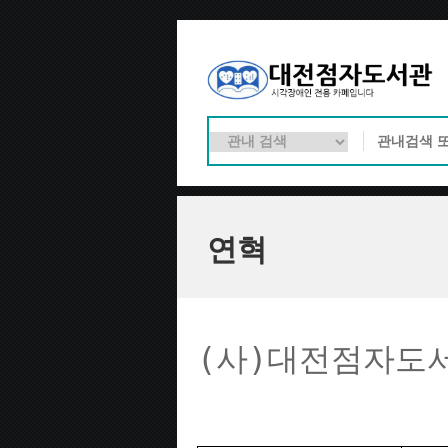
연혁
(사)대전점자도