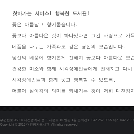
찾아가는 서비스! 행복한 도서관!
  꽃은 아름답고 향기롭습니다. 
  꽃보다 아름다운 것이 하나있다면 그건 사랑으로 가
  베품을 나누는 가족과도 같은 당신의 모습입니다.
  당신의 베품이 향기롭게 전해져 꽃보다 아름다운 모습
  건강한 미소와 함께 시각장애인들에게 전해지고 다시
  시각장애인들과 함께 웃고 행복할 수 있도록, 
  더불어 살아감의 의미를 되새기는 것이 저희 대전점
우편번호 35020 대전광역시 중구 서문로 10 별관 1층 문의전화 042-252-0055 팩스 042-252-
Copyright © 2015 대전점자도서관. All rights reserved.