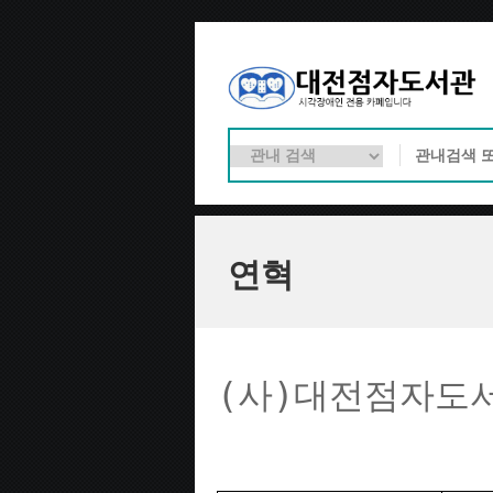
연혁
(사)대전점자도