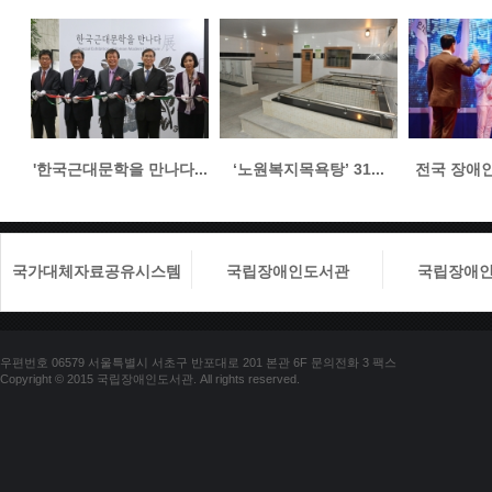
'한국근대문학을 만나다...
‘노원복지목욕탕’ 31...
전국 장애인들
국가대체자료공유시스템
국립장애인도서관
국립장애
우편번호 06579 서울특별시 서초구 반포대로 201 본관 6F 문의전화 3 팩스
Copyright © 2015 국립장애인도서관. All rights reserved.