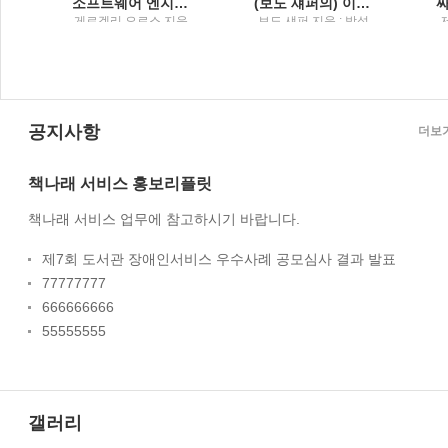
소프트웨어 엔지니어 가이드북주니어부터 리더까지, 소프트웨어 엔지니어라면 꼭 알아야 할 커리어 관리의 비법
(보도 섀퍼의) 이기는 습관불가능을 뛰어넘어 최후의 승자가 된 사람들
옮
게르겔리 오로스 지음
보도 섀퍼 지음 ; 박성
미
; 이민석 옮김 / 한빛미
원 옮김 / Tornado(토
디어
네이도) : 토네이도미
디어그룹
공지사항
더보
책나래 서비스 홍보리플릿
책나래 서비스 업무에 참고하시기 바랍니다.
제7회 도서관 장애인서비스 우수사례 공모심사 결과 발표
77777777
666666666
55555555
갤러리