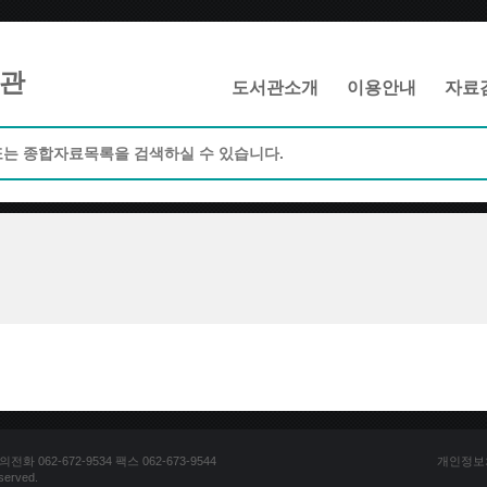
메인메뉴 바로가기
본문 바로가기
관
도서관소개
이용안내
자료
062-672-9534 팩스 062-673-9544
개인정보
erved.