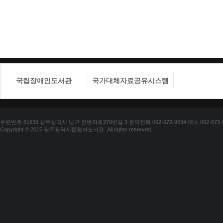
국립장애인도서관
국가대체자료공유시스템
국립장애
우편번호 61639 광주광역시 남구 천변좌로370번길 3 문의전화 062-672-9534 팩스 062-673-
Copyright © 2015 광주광역시립점자도서관. All rights reserved.