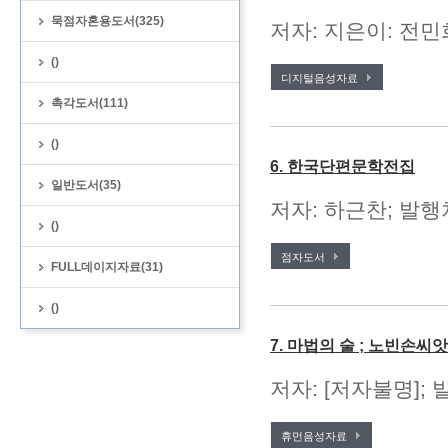
묵점자혼용도서(325)
저자: 지은이: 전민
()
디지털음성자료
촉각도서(111)
()
6. 한국단편문학전집
일반도서(35)
저자: 하근찬; 발행처
()
점자도서
FULL데이지자료(31)
()
7. 마법의 술 ; 노빈손씨
저자: [저자불명];
휴먼음성자료