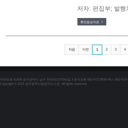
저자: 편집부; 발행
휴먼음성자료
처음
이전
2
3
4
1
우편번호 61639 광주광역시 남구 천변좌로370번길 3 문의전화 062-672-9534 팩스 062-673-
Copyright © 2015 광주광역시립점자도서관. All rights reserved.