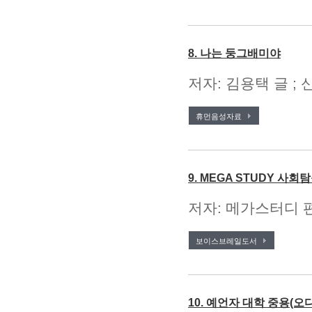
8. 나는 둥그배미야
저자: 김용택 글 ; 
휴먼음성자료
9. MEGA STUDY 사회
저자: 메가스터디 편
보이스브레일도서
10. 예언자 대학 중용(오