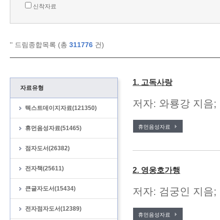
신착자료
'
' 드림종합목록 (총
311776
건)
1. 고독사랑
자료유형
저자: 와룡강 지음;
텍스트데이지자료(121350)
휴먼음성자료
휴먼음성자료(51465)
점자도서(26382)
전자책(25611)
2. 영웅호가행
큰글자도서(15434)
저자: 검궁인 지음; 
전자점자도서(12389)
휴먼음성자료