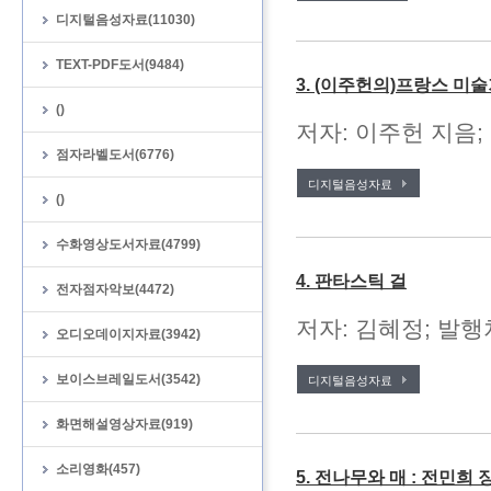
디지털음성자료(11030)
TEXT-PDF도서(9484)
3. (이주헌의)프랑스 미
()
저자: 이주헌 지음; 
점자라벨도서(6776)
디지털음성자료
()
수화영상도서자료(4799)
4. 판타스틱 걸
전자점자악보(4472)
저자: 김혜정; 발행처
오디오데이지자료(3942)
보이스브레일도서(3542)
디지털음성자료
화면해설영상자료(919)
소리영화(457)
5. 전나무와 매 : 전민희