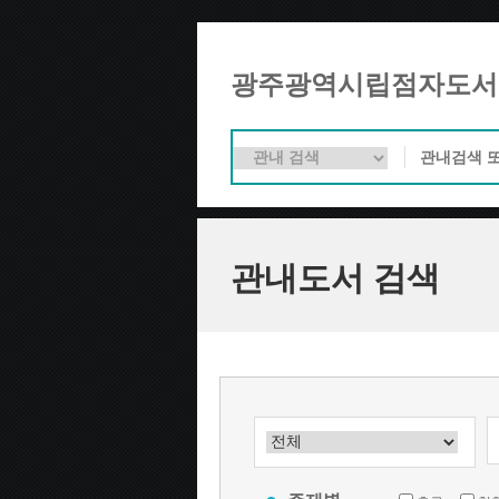
광주광역시립점자도서
관내도서 검색