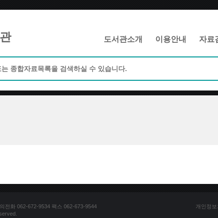
메인메뉴 바로가기
본문 바로가기
관
도서관소개
이용안내
자료
062-672-9534 팩스 062-673-9544
개인정보
erved.