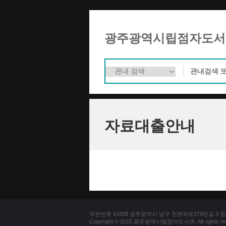
광주광역시립점자도서
자료대출안내
우편번호 61639 광주광역시 남구 천변좌로370번길 3 문의전화 
Copyright © 2015 광주광역시립점자도서관. All rights res