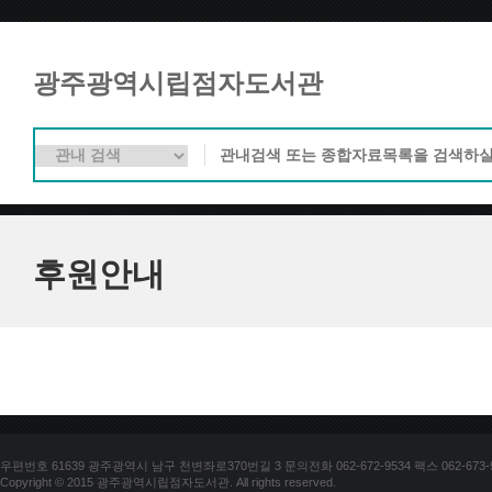
광주광역시립점자도서관
후원안내
우편번호 61639 광주광역시 남구 천변좌로370번길 3 문의전화 062-672-9534 팩스 062-673-
Copyright © 2015 광주광역시립점자도서관. All rights reserved.