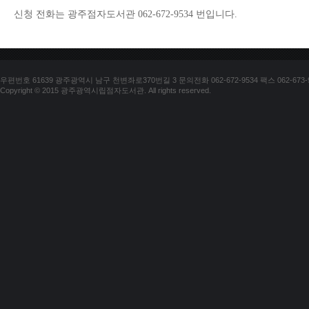
신청 전화는 광주점자도서관 062-672-9534 번입니다.
우편번호 61639 광주광역시 남구 천변좌로370번길 3 문의전화 062-672-9534 팩스 062-673-
Copyright © 2015 광주광역시립점자도서관. All rights reserved.