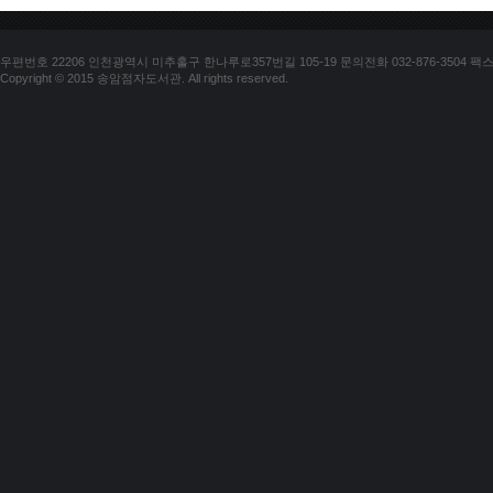
우편번호 22206 인천광역시 미추홀구 한나루로357번길 105-19 문의전화 032-876-3504 팩스 03
Copyright © 2015 송암점자도서관. All rights reserved.