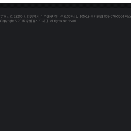
우편번호 22206 인천광역시 미추홀구 한나루로357번길 105-19 문의전화 032-876-3504 팩스 03
Copyright © 2015 송암점자도서관. All rights reserved.