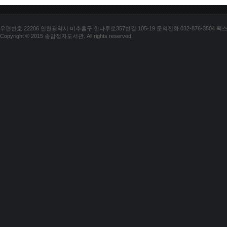
우편번호 22206 인천광역시 미추홀구 한나루로357번길 105-19 문의전화 032-876-3504 팩스 03
Copyright © 2015 송암점자도서관. All rights reserved.