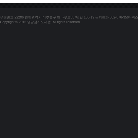
우편번호 22206 인천광역시 미추홀구 한나루로357번길 105-19 문의전화 032-876-3504 팩스 03
Copyright © 2015 송암점자도서관. All rights reserved.