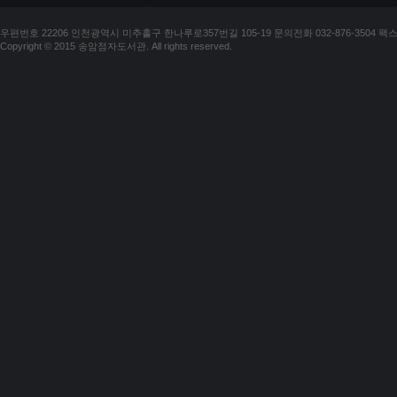
우편번호 22206 인천광역시 미추홀구 한나루로357번길 105-19 문의전화 032-876-3504 팩스 03
Copyright © 2015 송암점자도서관. All rights reserved.