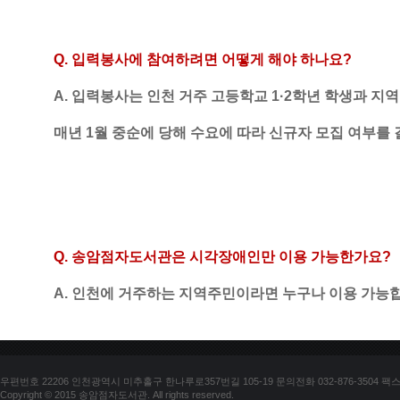
Q. 
입력
봉사에 참여하려면 어떻게 해야 하나요
?
A. 입력봉사는 인천 거주 고등학교 1·2학년 학생과 지
매년 1월 중순에 당해 수요에 따라 신규자 모집 여부를
Q. 
송암점자도서관은 시각장애인만 이용 가능한가요
?
A. 
인천에 거주하는 지역주민이라면 누구나 이용 가능
우편번호 22206 인천광역시 미추홀구 한나루로357번길 105-19 문의전화 032-876-3504 팩스 03
Copyright © 2015 송암점자도서관. All rights reserved.