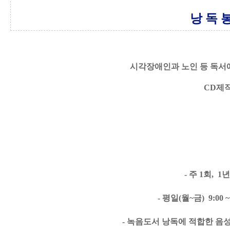
낭 독 봉
시각장애인과 노인 등 독서
CD제
- 주 
1
회
,  1
년
- 평일(월~금)  9:00 
- 녹음도서 낭독에 적합한 음