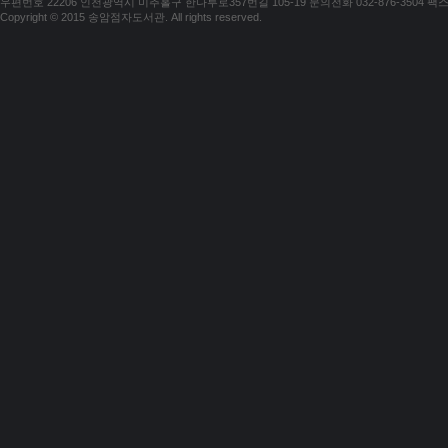
우편번호 22206 인천광역시 미추홀구 한나루로357번길 105-19 문의전화 032-876-3504 팩스 03
Copyright © 2015 송암점자도서관. All rights reserved.