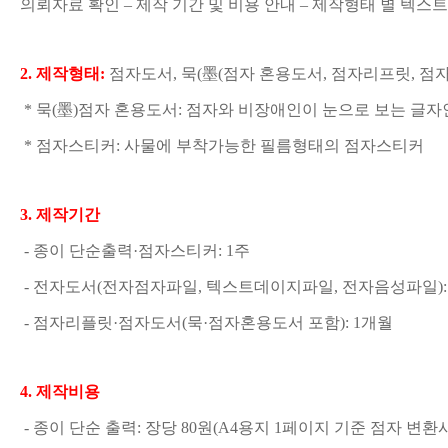
의뢰자료 확인 – 제작 기간 및 비용 안내 – 제작형태 별 텍스트 편
2. 
제작형태
:
점자도서, 묵(墨(점자 혼용도서, 점자리프릿, 
점자
 * 묵
(
墨)점자 혼용도서: 점자와 비장애인이 눈으로 보는 글자
 * 
점자스티커
: 
사물에 부착가능한 필름형태의 점자스티커
3. 
제작기간
 - 
종이 단순출력
·점자스티커: 1
주
 - 
전자도서
(전자점자파일, 텍스트데이지파일, 전자음성파일): 
 - 
점자리플릿
·점자도서(묵·점자혼용도서 포함): 1
개월
4. 
제작비용
 - 
종이 단순 출력
: 장당 80원(A4용지 1페이지 기준 점자 변환