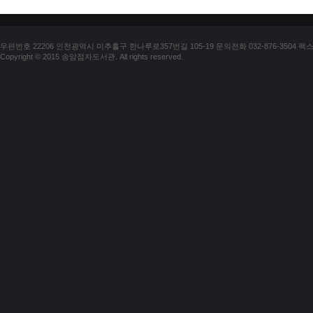
우편번호 22206 인천광역시 미추홀구 한나루로357번길 105-19 문의전화 032-876-3504 팩스 03
Copyright © 2015 송암점자도서관. All rights reserved.