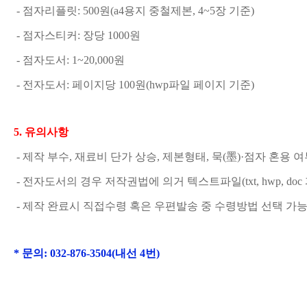
 - 
점자리플릿
: 500
원(a4용지 중철제본, 4~5장 기준)
 - 점자스티커
: 
장당 1000
원
 - 점자도서
: 1~20,000
원
 - 전자도서: 
페이지당 
100원(hwp파일 페이지 기준)
5. 
유의사항
 - 제작 부수, 
재료비 단가 상승
, 제본형태, 묵(墨)·점자 혼용
 - 
전자도서의 경우 저작권법에 의거 텍스트파일
(txt, hwp
 - 
제작 완료시 직접수령 혹은 우편발송 중 수령방법 선택 가
* 문의: 032-876-3504(내선 
4
번)