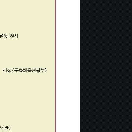
유품 전시
 선정
(
문화체육관광부
)
서관
)