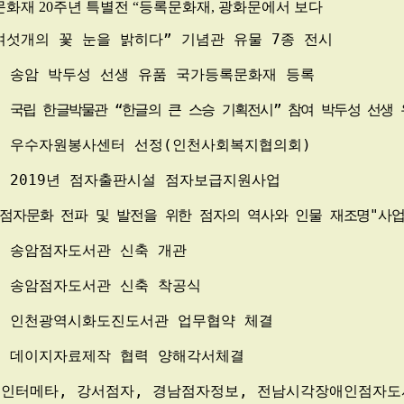
문화재 
20
주년 특별전 
“
등록문화재
, 
광화문에서 보다
여섯개의 꽃 눈을 밝히다
” 
기념관 유물 
7
종 전시
: 
송암 박두성 선생 유품 국가등록문화재 등록
: 
국립 한글박물관 
“
한글의 큰 스승 기획전시
” 
참여 박두성 선생 
: 
우수자원봉사센터 선정
(
인천사회복지협의회
)
: 2019
년 점자출판시설 점자보급지원사업
점자문화 전파 및 발전을 위한 점자의 역사와 인물 재조명
"
사업
: 
송암점자도서관 신축 개관
: 
송암점자도서관 신축 착공식
: 
인천광역시화도진도서관 업무협약 체결
: 
데이지자료제작 협력 양해각서체결
(
인터메타
, 
강서점자
, 
경남점자정보
, 
전남시각장애인점자도