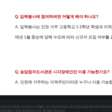
Q. 
입력
봉사에 참여하려면 어떻게 해야 하나요
?
A. 입력봉사는 인천 거주 고등학교 1·2학년 학생과 지
매년 1월 중순에 당해 수요에 따라 신규자 모집 여부를
Q. 
송암점자도서관은 시각장애인만 이용 가능한가요
?
A. 
인천에 거주하는 지역주민이라면 누구나 이용 가능
우편번호 22206 인천광역시 미추홀구 한나루로357번길 105-19 문의전화 032-876-3504 팩스 03
Copyright © 2015 송암점자도서관. All rights reserved.