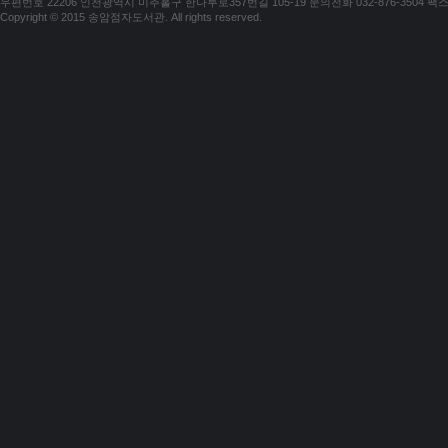
우편번호 22206 인천광역시 미추홀구 한나루로357번길 105-19 문의전화 032-876-3504 팩스 03
Copyright © 2015 송암점자도서관. All rights reserved.