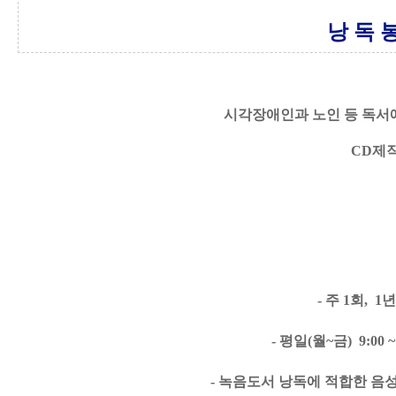
낭 독 봉
시각장애인과 노인 등 독서
CD제
- 주 
1
회
,  1
년
- 평일(월~금)  9:00 
- 녹음도서 낭독에 적합한 음