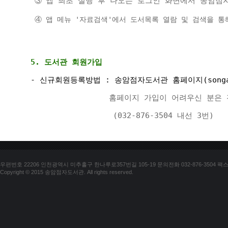
앱 최초 실행 후 나오는 로그인 화면에서 송암점
 ③ 
 ④ 앱 메뉴 '자료검색'에서 도서목록 열람 및 검색을 통
5. 도서관 회원가입 
- 신규회원등록방법 : 송암점자도서관 홈페이지(songa
  홈페이지 가입이 어려우신 분은
(032-876-3504 내선 3번)
우편번호 22206 인천광역시 미추홀구 한나루로357번길 105-19 문의전화 032-876-3504 팩스 03
Copyright © 2015 송암점자도서관. All rights reserved.