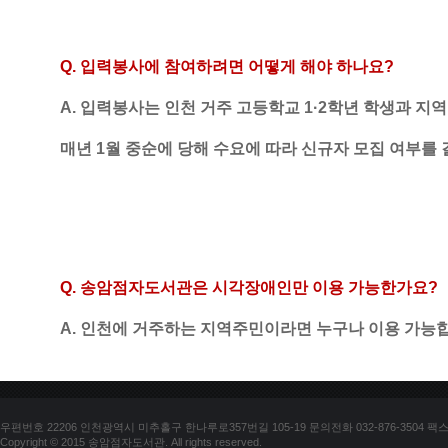
Q. 
입력
봉사에 참여하려면 어떻게 해야 하나요
?
A. 입력봉사는 인천 거주 고등학교 1·2학년 학생과 지
매년 1월 중순에 당해 수요에 따라 신규자 모집 여부를
Q. 
송암점자도서관은 시각장애인만 이용 가능한가요
?
A. 
인천에 거주하는 지역주민이라면 누구나 이용 가능
우편번호 22206 인천광역시 미추홀구 한나루로357번길 105-19 문의전화 032-876-3504 팩스 03
Copyright © 2015 송암점자도서관. All rights reserved.