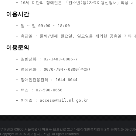
    - 
16세 미만의 장애인은 「천소년(등)자료이용신청서」작성 시
이용시간
    - 
월 ~ 일 09:00 ~ 18:00
    -
 휴관일 : 둘째/넷째 월요일, 일요일을 제외한 공휴일 기타
이용문의
    -
 일반전화 : 02-3483-8886~7
    - 
영상전화 : 0070-7947-0800(수화)
    -
 장애인전용전화 : 1644-6044
    -
 팩스 : 02-590-0656
    -
 이메일 : 
access@mail.nl.go.kr
우편번호 03953 서울특별시 마포구 월드컵로 213 마포장애인복지회관 2층 문의전화 02-338-018
Copyright © 2015 마포점자도서관. All rights reserved.